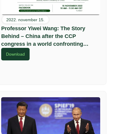
2022. november 15.
Professor Yiwei Wang: The Story
Behind – China after the CCP
congress in a world confronting
unprecedented economic and security
Download
challenges