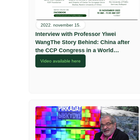
2022. november 15.
Interview with Professor Yiwei
WangThe Story Behind: China after
the CCP Congress in a World
Confronting Unprecedented Economic
Video available here
and Security Challenges