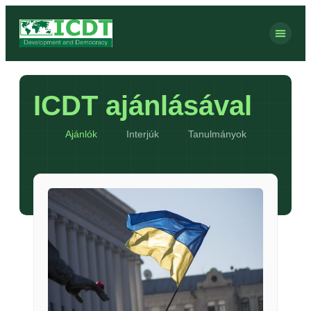
ICDT ajánlásával
Ajánlók
Interjúk
Tanulmányok