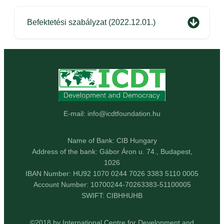
Befektetési szabályzat (2022.12.01.)
E-mail: info@icdtfoundation.hu
Name of Bank: CIB Hungary
Address of the bank: Gábor Áron u. 74., Budapest,
1026
IBAN Number: HU92 1070 0244 7026 3383 5110 0005
Account Number: 10700244-70263383-51100005
SWIFT: CIBHHUHB
©2018 by International Centre for Development and