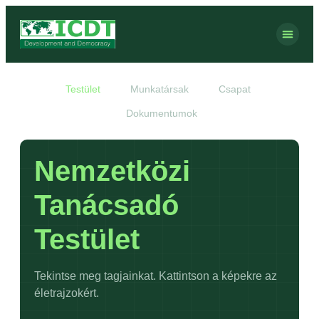
Testület
Munkatársak
Csapat
Dokumentumok
Nemzetközi
Tanácsadó
Testület
Tekintse meg tagjainkat. Kattintson a képekre az
életrajzokért.